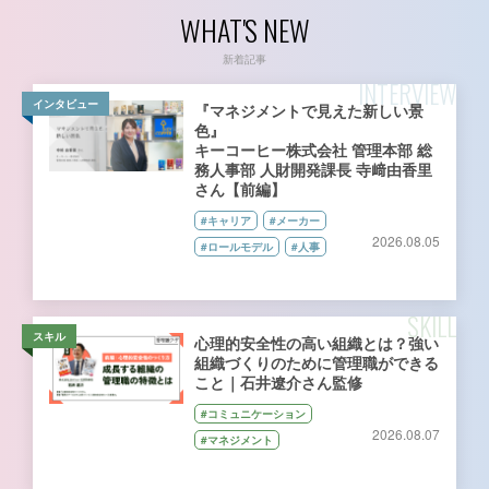
WHAT'S NEW
新着記事
INTERVIEW
インタビュー
『マネジメントで見えた新しい景
色』
キーコーヒー株式会社 管理本部 総
務人事部 人財開発課長 寺﨑由香里
さん【前編】
#キャリア
#メーカー
2026.08.05
#ロールモデル
#人事
SKILL
スキル
心理的安全性の高い組織とは？強い
組織づくりのために管理職ができる
こと｜石井遼介さん監修
#コミュニケーション
2026.08.07
#マネジメント