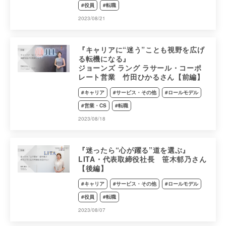
#役員
#転職
2023/08/21
『キャリアに“迷う”ことも視野を広げ
る転機になる』
ジョーンズ ラング ラサール・コーポ
レート営業 竹田ひかるさん【前編】
#キャリア
#サービス・その他
#ロールモデル
#営業・CS
#転職
2023/08/18
『迷ったら“心が躍る”道を選ぶ』
LITA・代表取締役社長 笹木郁乃さん
【後編】
#キャリア
#サービス・その他
#ロールモデル
#役員
#転職
2023/08/07