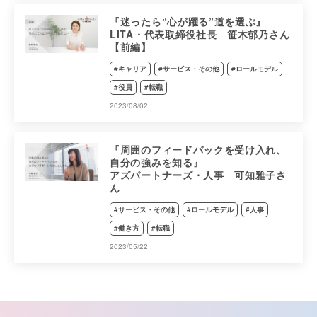
『迷ったら“心が躍る”道を選ぶ』
LITA・代表取締役社長 笹木郁乃さん
【前編】
#キャリア
#サービス・その他
#ロールモデル
#役員
#転職
2023/08/02
『周囲のフィードバックを受け入れ、
自分の強みを知る』
アズパートナーズ・人事 可知雅子さ
ん
#サービス・その他
#ロールモデル
#人事
#働き方
#転職
2023/05/22