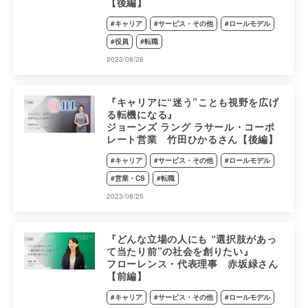
【後編】
#キャリア
#サービス・その他
#ロールモデル
#役員
#転職
2023/08/28
『キャリアに“迷う”ことも視野を広げ
る転機になる』
ジョーンズ ラング ラサール・コーポ
レート営業 竹田ひかるさん【後編】
#キャリア
#サービス・その他
#ロールモデル
#営業・CS
#転職
2023/08/25
『どんな立場の人にも “選択肢があっ
て当たり前”の社会を創りたい』
フローレンス・代表理事 赤坂緑さん
【前編】
#キャリア
#サービス・その他
#ロールモデル