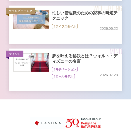
WELL-BEING
ウェルビーイング
忙しい管理職のための家事の時短テ
クニック
#ライフスタイル
2026.05.22
MIND
マインド
夢を叶える秘訣とは？ウォルト・デ
ィズニーの名言
#モチベーション
2026.07.28
#ロールモデル