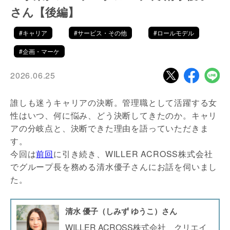
さん【後編】
#キャリア
#サービス・その他
#ロールモデル
#企画・マーケ
2026.06.25
誰しも迷うキャリアの決断。管理職として活躍する女
性はいつ、何に悩み、どう決断してきたのか。キャリ
アの分岐点と、決断できた理由を語っていただきま
す。
今回は
前回
に引き続き、WILLER ACROSS株式会社
でグループ長を務める清水優子さんにお話を伺いまし
た。
清水 優子（しみず ゆうこ）さん
WILLER ACROSS株式会社 クリエイ