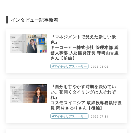
インタビュー記事新着
『マネジメントで見えた新しい景
色』
キーコーヒー株式会社 管理本部 総
務人事部 人財開発課長 寺﨑由香里
さん【前編】
#マイキャリアストーリー
2026.08.05
『自分を甘やかす時期を決めてい
い。花開くタイミングは人それぞ
れ』
コスモスイニシア 取締役専務執行役
員 岡村さゆりさん【後編】
#マイキャリアストーリー
2026.07.31