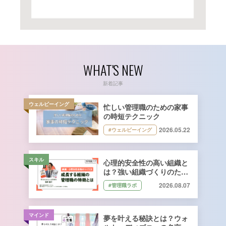
WHAT'S NEW
新着記事
ウェルビーイング
忙しい管理職のための家事
の時短テクニック
2026.05.22
#ウェルビーイング
スキル
心理的安全性の高い組織と
は？強い組織づくりのため
に管理職ができること｜石
2026.08.07
#管理職ラボ
井遼介さん監修
マインド
夢を叶える秘訣とは？ウォ