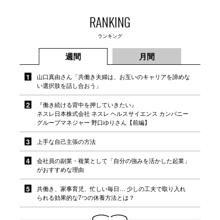
RANKING
ランキング
週間
月間
山口真由さん「共働き夫婦は、お互いのキャリアを諦めな
い選択肢を話し合おう」
『働き続ける背中を押していきたい』
ネスレ日本株式会社 ネスレ ヘルスサイエンス カンパニー
グループマネジャー 野口ゆりさん【前編】
上手な自己主張の方法
会社員の副業・複業として「自分の強みを活かした起業」
がおすすめな理由
共働き、家事育児、忙しい毎日… 少しの工夫で取り入れ
られる効果的な7つの休養方法とは？