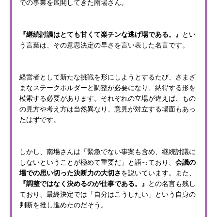
での事業を展開してきた南場さん。
『継続討議はとても甘くて楽チンな逃げ場である。』
とい
う言葉は、その意思決定の早さを言い表した名言です。
経営者として新たな挑戦を形にしようとするたび、さまざ
まなステークホルダーと調整が必要になり、納得する形を
模索する必要があります。それぞれの立場が違えば、もの
の見方や考え方は当然異なり、意見が対立する場面もあっ
たはずです。
しかし、南場さんは「緊急でない事案も含め、継続討議に
しないということが極めて重要だ」と語っており、
会議の
場での思い切った決断力の大切さ
を説いています。また、
『調整ではなく決めるのが仕事である。』
との名言も残し
ており、最終決定では「自分はこうしたい」という自身の
判断を推し進めたのだそう。