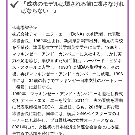
『成功のモデルは壊される前に壊さなけれ
ばならない。』
≪南場智子≫
株式会社ディー・エヌ・エー（DeNA）の創業者、代表取
締役会長。1962年生まれ、新潟県新潟市出身。地元の高校
を卒業後、津田塾大学学芸学部英文学科に進学。1986年、
マッキンゼー・アンド・カンパニーに入社する。しかし実
力不足を感じ、学び直すために退社。ハーバード・ビジネ
ス・スクールに入学し、1990年にMBAを取得する。その
後、再びマッキンゼー・アンド・カンパニーに就職。1996
年には、34歳の若さでマッキンゼー日本支社のパートナー
（役員）に就任する。
1999年、マッキンゼー・アンド・カンパニーを退社し株式
会社ディー・エヌ・エーを設立。2011年、夫の看病を理由
に代表取締役兼CEOを一度退任するも、2015年に再び取
締役会長に就任。同年には、横浜DeNAベイスターズのオ
ーナーにも就任し、プロ野球初の女性オーナーとなる。
2021年には、女性初の日本経済団体連合会副会長に抜擢。
最前線で活躍を続けている。