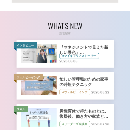
WHAT'S NEW
新着記事
インタビュー
『マネジメントで見えた新
しい景色』
#マイキャリアストーリー
キーコーヒー株式会社 管理
2026.08.05
本部 総務人事部 人財開発
課長 寺﨑由香里さん【前
編】
ウェルビーイング
忙しい管理職のための家事
の時短テクニック
2026.05.22
#ウェルビーイング
スキル
男性育休で得たものとは。
復帰後、働き方や家族との
向き合い方はどう変わっ
2026.07.28
#リーダーズ座談会
た？