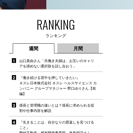
RANKING
ランキング
週間
月間
山口真由さん「共働き夫婦は、お互いのキャリ
アを諦めない選択肢を話し合おう」
『働き続ける背中を押していきたい』
ネスレ日本株式会社 ネスレ ヘルスサイエンス カ
ンパニー グループマネジャー 野口ゆりさん【前
編】
係長と管理職の違いとは？係長に求められる役
割や仕事内容を解説
『生きることは、自分なりの恩返しを見つける
こと』
野村不動産・都市開発事業部 眞島明花さん