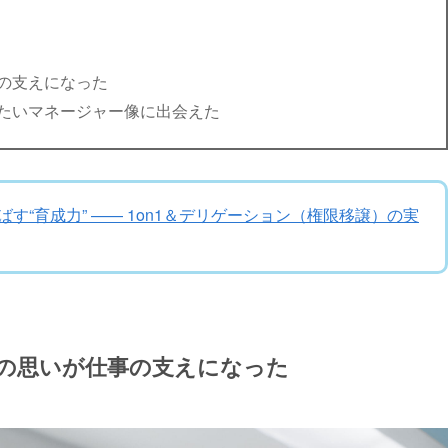
の支えになった
たいマネージャー像に出会えた
す“育成力” —— 1on1＆デリゲーション（権限移譲）の実
の思いが仕事の支えになった