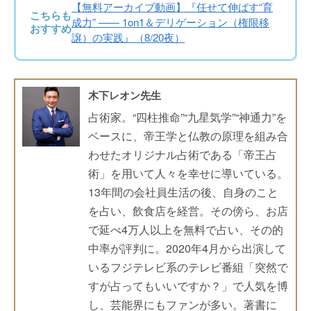
【無料アーカイブ動画】『任せて伸ばす“育
こちらも
成力” —— 1on1＆デリゲーション（権限移
おすすめ
譲）の実践』（8/20夜）
木下レオン先生
占術家。“四柱推命”“九星気学”“神通力”を
ベースに、帝王学と仏教の原理を組み合
わせたオリジナル占術である「帝王占
術」を用いて人々を幸せに導いている。
13年間の会社員生活の後、自身のこと
を占い、飲食店を経営。その傍ら、お店
で延べ4万人以上を無料で占い、その的
中率が評判に。2020年4月から出演して
いるフジテレビ系のテレビ番組「突然で
すが占ってもいいですか？」で人気を博
し、芸能界にもファンが多い。著書に