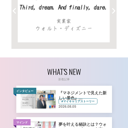
WHAT'S NEW
新着記事
インタビュー
『マネジメントで見えた新
しい景色』
#マイキャリアストーリー
キーコーヒー株式会社 管理
2026.08.05
本部 総務人事部 人財開発
課長 寺﨑由香里さん【前
編】
マインド
夢を叶える秘訣とは？ウォ