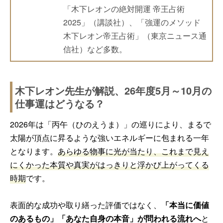
「木下レオンの絶対開運 帝王占術
2025」（講談社）、「強運のメソッド
木下レオン帝王占術」（東京ニュース通
信社）など多数。
木下レオン先生が解説、26年度5月～10月の
仕事運はどうなる？
2026年は「丙午（ひのえうま）」の巡りにより、まるで
太陽が頂点に昇るような強いエネルギーに包まれる一年
となります。
あらゆる物事に光が当たり、これまで見え
にくかった本質や真実がはっきりと浮かび上がってくる
時期
です。
表面的な成功や取り繕った評価ではなく、
「本当に価値
のあるもの」「あなた自身の本音」が問われる流れへ
と