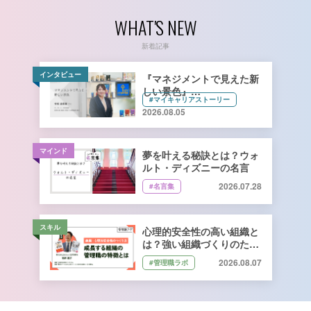
WHAT'S NEW
新着記事
インタビュー
『マネジメントで見えた新
しい景色』
#マイキャリアストーリー
キーコーヒー株式会社 管理
2026.08.05
本部 総務人事部 人財開発
課長 寺﨑由香里さん【前
編】
マインド
夢を叶える秘訣とは？ウォ
ルト・ディズニーの名言
2026.07.28
#名言集
スキル
心理的安全性の高い組織と
は？強い組織づくりのため
に管理職ができること｜石
2026.08.07
#管理職ラボ
井遼介さん監修