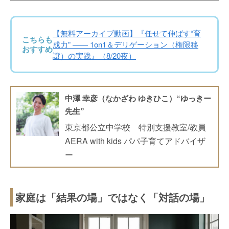
【無料アーカイブ動画】『任せて伸ばす“育
こちらも
成力” —— 1on1＆デリゲーション（権限移
おすすめ
譲）の実践』（8/20夜）
中澤 幸彦（なかざわ ゆきひこ）“ゆっきー
先生”
東京都公立中学校 特別支援教室/教員
AERA with kids パパ子育てアドバイザ
ー
家庭は「結果の場」ではなく「対話の場」