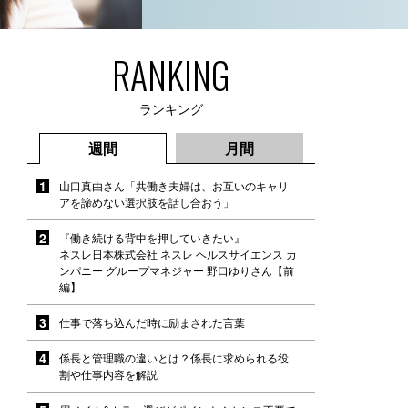
RANKING
ランキング
週間
月間
山口真由さん「共働き夫婦は、お互いのキャリ
アを諦めない選択肢を話し合おう」
『働き続ける背中を押していきたい』
ネスレ日本株式会社 ネスレ ヘルスサイエンス カ
ンパニー グループマネジャー 野口ゆりさん【前
編】
仕事で落ち込んだ時に励まされた言葉
係長と管理職の違いとは？係長に求められる役
割や仕事内容を解説