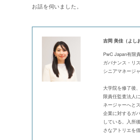
お話を伺いました。
吉岡 美佳（よし
PwC Japan
ガバナンス・リ
シニアマネージ
大学院を修了後、国
限責任監査法人
ネージャーへと
企業に対するガ
している。入所
さなアトリエを