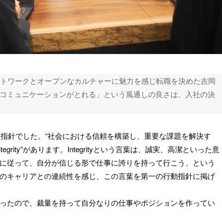
ジェクトワークとオープンなカルチャーに魅力を感じ転職を決めた吉岡
コミュニケーションがとれる」という風通しの良さは、入社の決
動指針でした。“社会における信頼を構築し、重要な課題を解決す
tegrity”があります。Integrityという言葉は、誠実、高潔といった意
に従って、自分が信じる形で仕事に誇りを持って行こう、という
のキャリアとの連続性を感じ、この言葉を第一の行動指針に掲げ
ったので、裁量を持って自分なりの仕事やポジションを作ってい