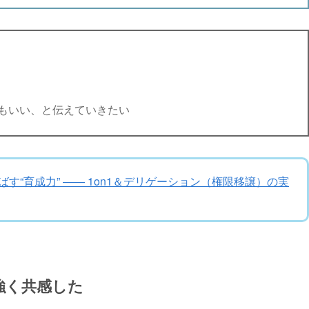
もいい、と伝えていきたい
す“育成力” —— 1on1＆デリゲーション（権限移譲）の実
指針に強く共感した