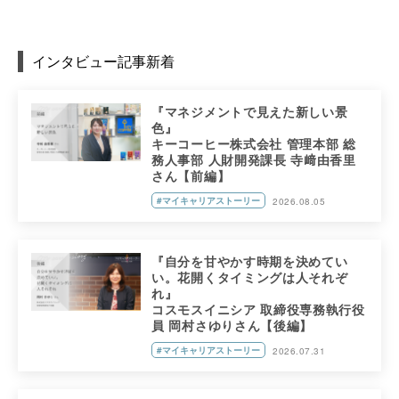
インタビュー記事新着
『マネジメントで見えた新しい景
色』
キーコーヒー株式会社 管理本部 総
務人事部 人財開発課長 寺﨑由香里
さん【前編】
#マイキャリアストーリー
2026.08.05
『自分を甘やかす時期を決めてい
い。花開くタイミングは人それぞ
れ』
コスモスイニシア 取締役専務執行役
員 岡村さゆりさん【後編】
#マイキャリアストーリー
2026.07.31