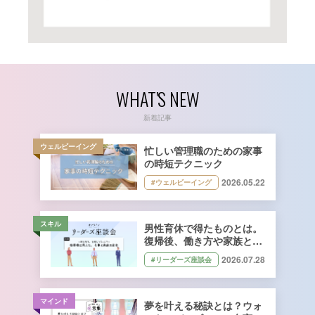
WHAT'S NEW
新着記事
ウェルビーイング
忙しい管理職のための家事
の時短テクニック
2026.05.22
#ウェルビーイング
スキル
男性育休で得たものとは。
復帰後、働き方や家族との
向き合い方はどう変わっ
2026.07.28
#リーダーズ座談会
た？
マインド
夢を叶える秘訣とは？ウォ