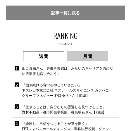
記事一覧に戻る
RANKING
ランキング
週間
月間
山口真由さん「共働き夫婦は、お互いのキャリアを諦めな
い選択肢を話し合おう」
『働き続ける背中を押していきたい』
ネスレ日本株式会社 ネスレ ヘルスサイエンス カンパニー
グループマネジャー 野口ゆりさん【前編】
『生きることは、自分なりの恩返しを見つけること』
野村不動産・都市開発事業部 眞島明花さん【前編】
『経験し、自信をつけることが道を開く』
FPTジャパンホールディングス・専務執行役員 グェン・