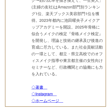
ク〜顔の比率を描き換えて、一生美人」
(主婦の友社)はAmazon部門別ランキン
グ1位、楽天ブックス美容部門1位を獲
得。2023年都内に池田曜央子メイクア
ップアカデミーを開設。2025年骨格に
似合うメイクの検定『骨格メイク検定』
を開発し、理論と技術の継承及び後進の
育成に尽力している。また社会貢献活動
の一環として、都立・県立高校でのオフ
ィスメイク指導や東京都主催の女性向け
セミナーなど、行政機関との協働にも力
を入れている。
◇著書
◇Instagram
◇ホームページ