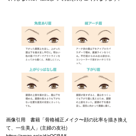
画像引用 書籍「骨格補正メイク〜顔の比率を描き換え
て、一生美人」(主婦の友社)
https://amzn.asia/d/cQCBAIf