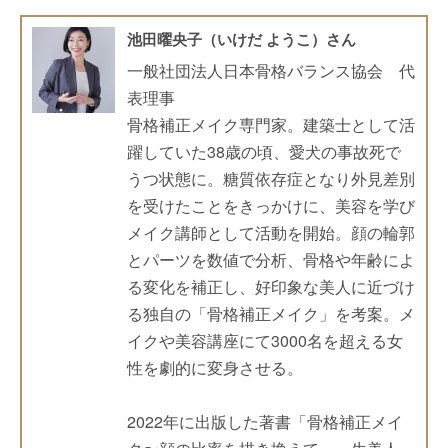
池田曜央子（いけだ ようこ）さん
一般社団法人日本骨格バランス協会 代
表理事
骨格補正メイク専門家。建築士として活
躍していた38歳の頃、愛犬の事故死で
うつ状態に。糖質依存症となり外見差別
を受けたことをきっかけに、美容を学び
メイク講師として活動を開始。顔の輪郭
とパーツを数値で分析、骨格や年齢によ
る変化を補正し、好印象な美人に近づけ
る独自の「骨格補正メイク」を考案。メ
イクや美容講座にて3000名を超える女
性を劇的に変身させる。
2022年に出版した著書「骨格補正メイ