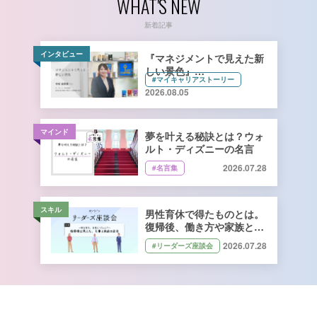
WHAT'S NEW
新着記事
インタビュー
『マネジメントで見えた新
しい景色』
#マイキャリアストーリー
キーコーヒー株式会社 管理
2026.08.05
本部 総務人事部 人財開発
課長 寺﨑由香里さん【前
編】
マインド
夢を叶える秘訣とは？ウォ
ルト・ディズニーの名言
2026.07.28
#名言集
スキル
男性育休で得たものとは。
復帰後、働き方や家族との
向き合い方はどう変わっ
2026.07.28
#リーダーズ座談会
た？