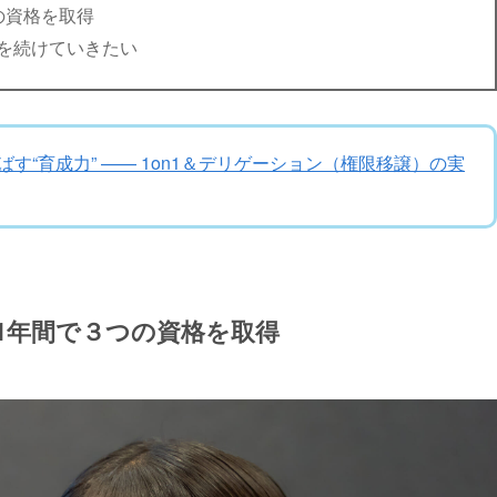
の資格を取得
を続けていきたい
す“育成力” —— 1on1＆デリゲーション（権限移譲）の実
1年間で３つの資格を取得