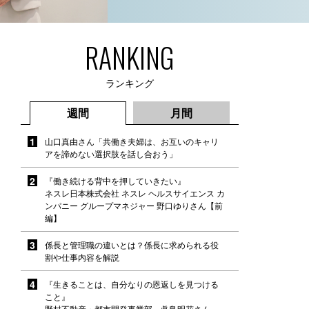
RANKING
ランキング
週間
月間
山口真由さん「共働き夫婦は、お互いのキャリ
アを諦めない選択肢を話し合おう」
『働き続ける背中を押していきたい』
ネスレ日本株式会社 ネスレ ヘルスサイエンス カ
ンパニー グループマネジャー 野口ゆりさん【前
編】
係長と管理職の違いとは？係長に求められる役
割や仕事内容を解説
『生きることは、自分なりの恩返しを見つける
こと』
野村不動産・都市開発事業部 眞島明花さん