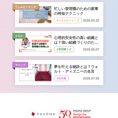
ウェルビーイング
忙しい管理職のための家事
の時短テクニック
2026.05.22
#ウェルビーイング
スキル
心理的安全性の高い組織と
は？強い組織づくりのため
に管理職ができること｜石
2026.08.07
#管理職ラボ
井遼介さん監修
マインド
夢を叶える秘訣とは？ウォ
ルト・ディズニーの名言
2026.07.28
#名言集