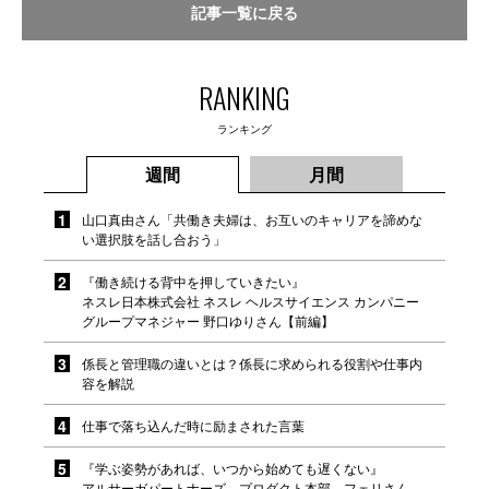
記事一覧に戻る
RANKING
ランキング
週間
月間
山口真由さん「共働き夫婦は、お互いのキャリアを諦めな
い選択肢を話し合おう」
『働き続ける背中を押していきたい』
ネスレ日本株式会社 ネスレ ヘルスサイエンス カンパニー
グループマネジャー 野口ゆりさん【前編】
係長と管理職の違いとは？係長に求められる役割や仕事内
容を解説
仕事で落ち込んだ時に励まされた言葉
『学ぶ姿勢があれば、いつから始めても遅くない』
アルサーガパートナーズ プロダクト本部 フェリさん