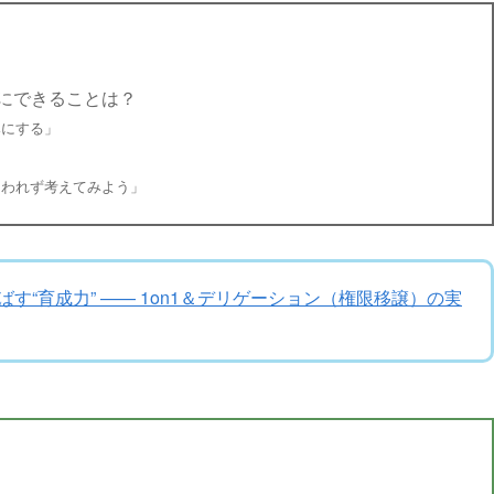
にできることは？
みにする」
囚われず考えてみよう」
す“育成力” —— 1on1＆デリゲーション（権限移譲）の実