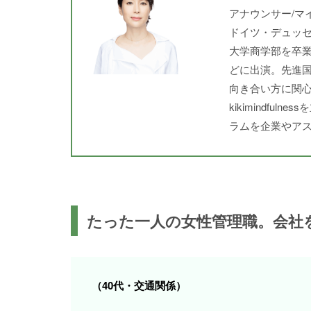
アナウンサー/マ
ドイツ・デュッ
大学商学部を卒
どに出演。先進
向き合い方に関
kikimindf
ラムを企業やア
たった一人の女性管理職。会社
（40代・交通関係）