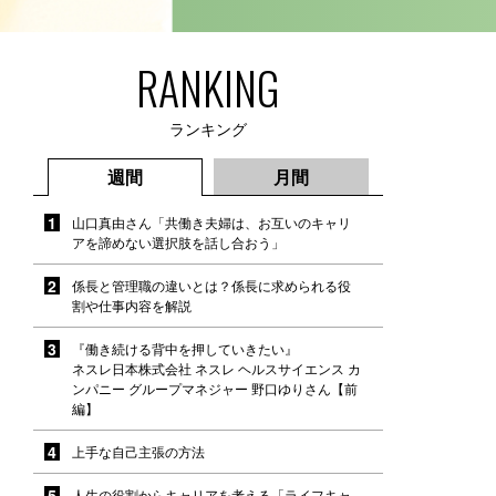
RANKING
ランキング
週間
月間
山口真由さん「共働き夫婦は、お互いのキャリ
アを諦めない選択肢を話し合おう」
係長と管理職の違いとは？係長に求められる役
割や仕事内容を解説
『働き続ける背中を押していきたい』
ネスレ日本株式会社 ネスレ ヘルスサイエンス カ
ンパニー グループマネジャー 野口ゆりさん【前
編】
上手な自己主張の方法
人生の役割からキャリアを考える「ライフキャ