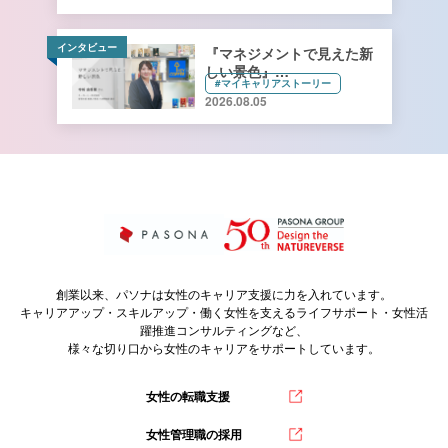
インタビュー
『マネジメントで見えた新
しい景色』
#マイキャリアストーリー
キーコーヒー株式会社 管理
2026.08.05
本部 総務人事部 人財開発
課長 寺﨑由香里さん【前
編】
創業以来、パソナは女性のキャリア支援に力を入れています。
キャリアアップ・スキルアップ・働く女性を支えるライフサポート・女性活
躍推進コンサルティングなど、
様々な切り口から女性のキャリアをサポートしています。
女性の転職支援
女性管理職の採用