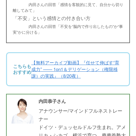
内田さんの回答「感情を客観的に見て、自分から切り
離してみて」
「不安」という感情との付き合い方
内田さんの回答「不安を“脳内で作り出したもの”か“事
実”かに分ける」
【無料アーカイブ動画】『任せて伸ばす“育
こちらも
成力” —— 1on1＆デリゲーション（権限移
おすすめ
譲）の実践』（8/20夜）
内田恭子さん
アナウンサー/マインドフルネストレー
ナー
ドイツ・デュッセルドルフ生まれ。アメ
リカ・シカゴ、横浜で育つ。慶應義塾大