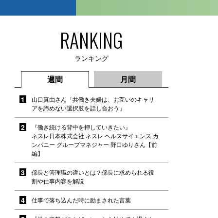
RANKING
ランキング
週間
月間
山口真由さん「共働き夫婦は、お互いのキャリ
アを諦めない選択肢を話し合おう」
『働き続ける背中を押していきたい』
ネスレ日本株式会社 ネスレ ヘルスサイエンス カ
ンパニー グループマネジャー 野口ゆりさん【前
編】
係長と管理職の違いとは？係長に求められる役
割や仕事内容を解説
仕事で落ち込んだ時に励まされた言葉