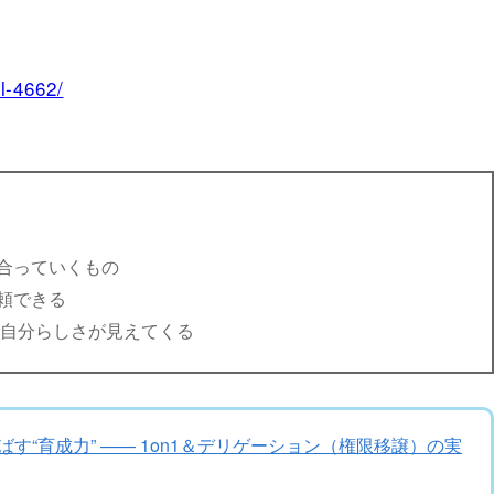
ll-4662/
合っていくもの
頼できる
、自分らしさが見えてくる
す“育成力” —— 1on1＆デリゲーション（権限移譲）の実