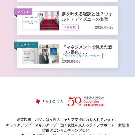
マインド
夢を叶える秘訣とは？ウォ
ルト・ディズニーの名言
2026.07.28
#名言集
インタビュー
『マネジメントで見えた新
しい景色』
#マイキャリアストーリー
キーコーヒー株式会社 管理
2026.08.05
本部 総務人事部 人財開発
課長 寺﨑由香里さん【前
編】
創業以来、パソナは女性のキャリア支援に力を入れています。
キャリアアップ・スキルアップ・働く女性を支えるライフサポート・女性活
躍推進コンサルティングなど、