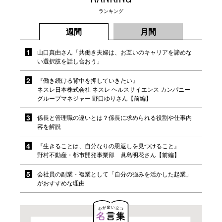
ランキング
週間
月間
山口真由さん「共働き夫婦は、お互いのキャリアを諦めな
い選択肢を話し合おう」
『働き続ける背中を押していきたい』
ネスレ日本株式会社 ネスレ ヘルスサイエンス カンパニー
グループマネジャー 野口ゆりさん【前編】
係長と管理職の違いとは？係長に求められる役割や仕事内
容を解説
『生きることは、自分なりの恩返しを見つけること』
野村不動産・都市開発事業部 眞島明花さん【前編】
会社員の副業・複業として「自分の強みを活かした起業」
がおすすめな理由