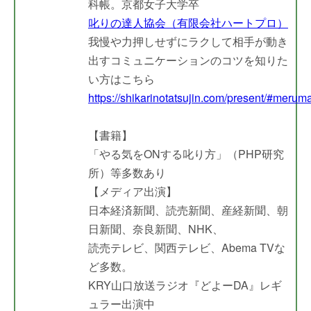
科帳。京都女子大学卒
叱りの達人協会（有限会社ハートプロ）
我慢や力押しせずにラクして相手が動き
出すコミュニケーションのコツを知りた
い方はこちら
https://shikarinotatsujin.com/present/#merum
【書籍】
「やる気をONする叱り方」（PHP研究
所）等多数あり
【メディア出演】
日本経済新聞、読売新聞、産経新聞、朝
日新聞、奈良新聞、NHK、
読売テレビ、関西テレビ、Abema TVな
ど多数。
KRY山口放送ラジオ『どよーDA』レギ
ュラー出演中