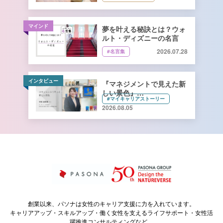
マインド
夢を叶える秘訣とは？ウォ
ルト・ディズニーの名言
2026.07.28
#名言集
インタビュー
『マネジメントで見えた新
しい景色』
#マイキャリアストーリー
キーコーヒー株式会社 管理
2026.08.05
本部 総務人事部 人財開発
課長 寺﨑由香里さん【前
編】
創業以来、パソナは女性のキャリア支援に力を入れています。
キャリアアップ・スキルアップ・働く女性を支えるライフサポート・女性活
躍推進コンサルティングなど、