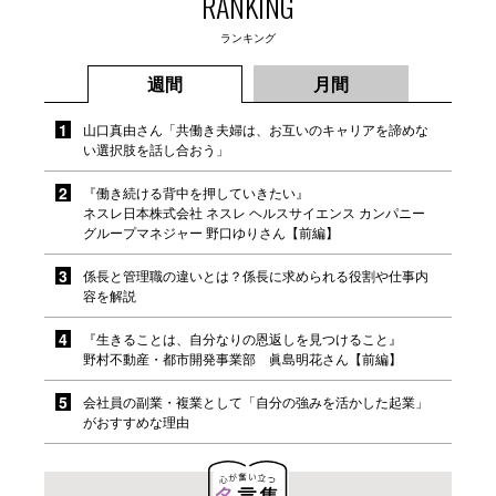
RANKING
ランキング
週間
月間
山口真由さん「共働き夫婦は、お互いのキャリアを諦めな
い選択肢を話し合おう」
『働き続ける背中を押していきたい』
ネスレ日本株式会社 ネスレ ヘルスサイエンス カンパニー
グループマネジャー 野口ゆりさん【前編】
係長と管理職の違いとは？係長に求められる役割や仕事内
容を解説
『生きることは、自分なりの恩返しを見つけること』
野村不動産・都市開発事業部 眞島明花さん【前編】
会社員の副業・複業として「自分の強みを活かした起業」
がおすすめな理由