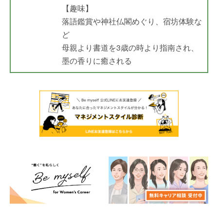
【趣味】
落語鑑賞や神社仏閣めぐり、宿坊体験な
ど
母親より書道を3歳の時より指南され、
墨の香りに癒される