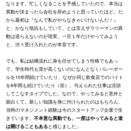
なります。忙しくなることを予感していたので、本当は
異動が決まったら会社を辞めようと思っていたほど。だ
から最初は『なんで私がやらなきゃいけないんだ！』
と、かなり抵抗もしていて。とは言えサラリーマンの異
動は逆らえないのが現実。一旦１年だけやってみよう
と、渋々受け入れたのが本音です。
でも、私は結構流れに身を任せてしまう性格でもあっ
て。学生時代も背が高くないのになんとなくバレーボー
ルを10年間続けていたり、なぜか同じ飲食店でのバイト
を6年間も続けていたり（笑）。与えられた仕事は没頭
してこなすタイプでした。なので、やってみると意外と
面白くて。新しい知識を身に付けられたのはもちろん、
当時のマネジメント経験は今のスタートアップ企業で生
きています。
不本意な異動でも、一度はやってみると道
は開けることもある
と感じました」