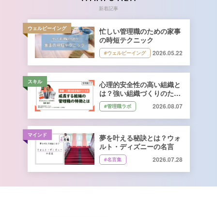
新着記事
ウェルビーイング
忙しい管理職のための家事
の時短テクニック
2026.05.22
#ウェルビーイング
スキル
心理的安全性の高い組織と
は？強い組織づくりのため
に管理職ができること｜石
2026.08.07
#管理職ラボ
井遼介さん監修
マインド
夢を叶える秘訣とは？ウォ
ルト・ディズニーの名言
2026.07.28
#名言集