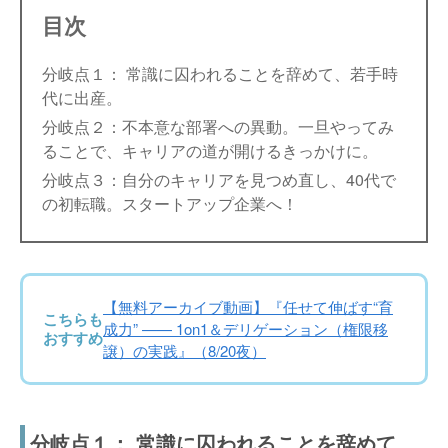
目次
分岐点１： 常識に囚われることを辞めて、若手時
代に出産。
分岐点２：不本意な部署への異動。一旦やってみ
ることで、キャリアの道が開けるきっかけに。
分岐点３：自分のキャリアを見つめ直し、40代で
の初転職。スタートアップ企業へ！
【無料アーカイブ動画】『任せて伸ばす“育
こちらも
成力” —— 1on1＆デリゲーション（権限移
おすすめ
譲）の実践』（8/20夜）
分岐点１： 常識に囚われることを辞めて、