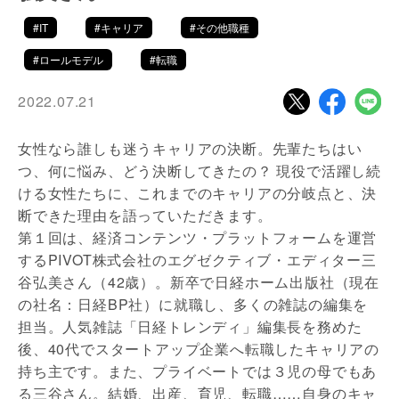
#IT
#キャリア
#その他職種
#ロールモデル
#転職
2022.07.21
女性なら誰しも迷うキャリアの決断。先輩たちはい
つ、何に悩み、どう決断してきたの？ 現役で活躍し続
ける女性たちに、これまでのキャリアの分岐点と、決
断できた理由を語っていただきます。
第１回は、経済コンテンツ・プラットフォームを運営
するPIVOT株式会社のエグゼクティブ・エディター三
谷弘美さん（42歳）。新卒で日経ホーム出版社（現在
の社名：日経BP社）に就職し、多くの雑誌の編集を
担当。人気雑誌「日経トレンディ」編集長を務めた
後、40代でスタートアップ企業へ転職したキャリアの
持ち主です。また、プライベートでは３児の母でもあ
る三谷さん。結婚、出産、育児、転職……自身のキャ