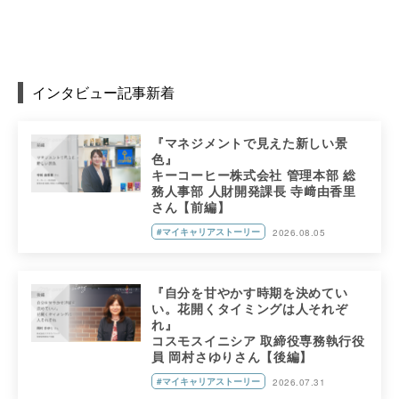
インタビュー記事新着
『マネジメントで見えた新しい景
色』
キーコーヒー株式会社 管理本部 総
務人事部 人財開発課長 寺﨑由香里
さん【前編】
#マイキャリアストーリー
2026.08.05
『自分を甘やかす時期を決めてい
い。花開くタイミングは人それぞ
れ』
コスモスイニシア 取締役専務執行役
員 岡村さゆりさん【後編】
#マイキャリアストーリー
2026.07.31