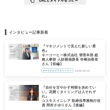
インタビュー記事新着
『マネジメントで見えた新しい景
色』
キーコーヒー株式会社 管理本部 総
務人事部 人財開発課長 寺﨑由香里
さん【前編】
#マイキャリアストーリー
2026.08.05
『自分を甘やかす時期を決めてい
い。花開くタイミングは人それぞ
れ』
コスモスイニシア 取締役専務執行役
員 岡村さゆりさん【後編】