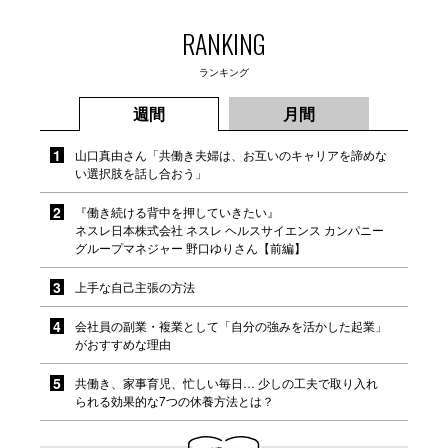
RANKING
ランキング
週間
月間
山口真由さん「共働き夫婦は、お互いのキャリアを諦めな
い選択肢を話し合おう」
『働き続ける背中を押していきたい』
ネスレ日本株式会社 ネスレ ヘルスサイエンス カンパニー
グループマネジャー 野口ゆりさん【前編】
上手な自己主張の方法
会社員の副業・複業として「自分の強みを活かした起業」
がおすすめな理由
共働き、家事育児、忙しい毎日… 少しの工夫で取り入れ
られる効果的な7つの休養方法とは？