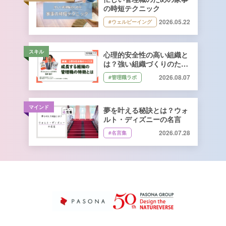
の時短テクニック
2026.05.22
#ウェルビーイング
スキル
心理的安全性の高い組織と
は？強い組織づくりのため
に管理職ができること｜石
2026.08.07
#管理職ラボ
井遼介さん監修
マインド
夢を叶える秘訣とは？ウォ
ルト・ディズニーの名言
2026.07.28
#名言集