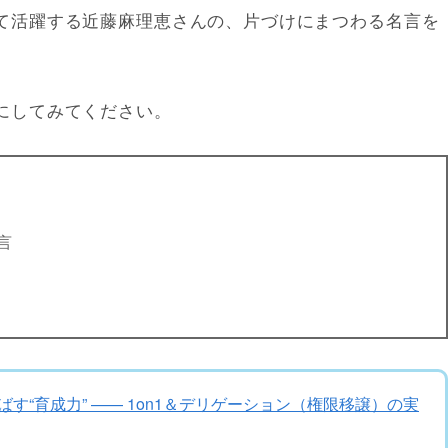
て活躍する近藤麻理恵さんの、片づけにまつわる名言を
にしてみてください。
言
す“育成力” —— 1on1＆デリゲーション（権限移譲）の実