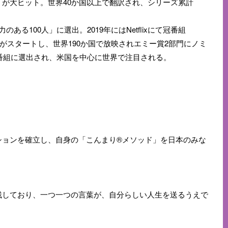
が大ヒット。世界40か国以上で翻訳され、シリーズ累計
のある100人」に選出。2019年にはNetflixにて冠番組
—』がスタートし、世界190か国で放映されエミー賞2部門にノミ
ン番組に選出され、米国を中心に世界で注目される。
ションを確立し、自身の「こんまり®メソッド」を日本のみな
残しており、一つ一つの言葉が、自分らしい人生を送るうえで