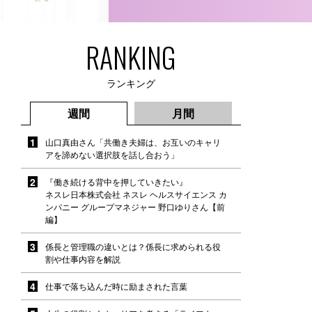
RANKING
ランキング
週間
月間
山口真由さん「共働き夫婦は、お互いのキャリ
アを諦めない選択肢を話し合おう」
『働き続ける背中を押していきたい』
ネスレ日本株式会社 ネスレ ヘルスサイエンス カ
ンパニー グループマネジャー 野口ゆりさん【前
編】
係長と管理職の違いとは？係長に求められる役
割や仕事内容を解説
仕事で落ち込んだ時に励まされた言葉