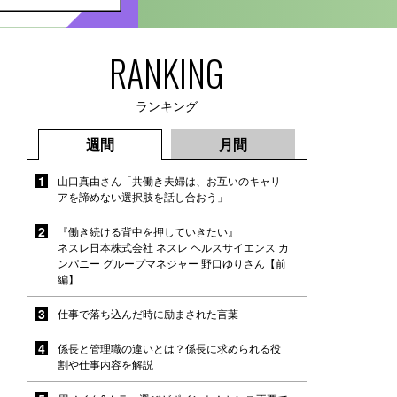
RANKING
ランキング
週間
月間
山口真由さん「共働き夫婦は、お互いのキャリ
アを諦めない選択肢を話し合おう」
『働き続ける背中を押していきたい』
ネスレ日本株式会社 ネスレ ヘルスサイエンス カ
ンパニー グループマネジャー 野口ゆりさん【前
編】
仕事で落ち込んだ時に励まされた言葉
係長と管理職の違いとは？係長に求められる役
割や仕事内容を解説