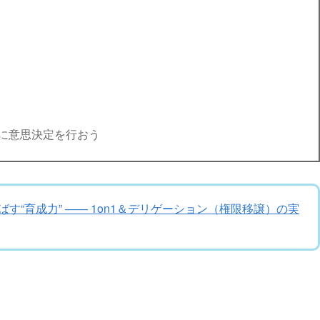
に意思決定を行おう
す“育成力” —— 1on1＆デリゲーション（権限移譲）の実