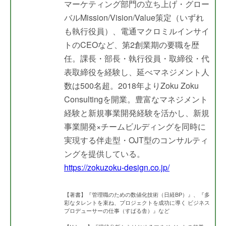
マーケティング部門の立ち上げ・グロー
バルMission/Vision/Value策定（いずれ
も執行役員）、電通マクロミルインサイ
トのCEOなど、第2創業期の要職を歴
任。課長・部長・執行役員・取締役・代
表取締役を経験し、延べマネジメント人
数は500名超。2018年よりZoku Zoku
Consultingを開業。豊富なマネジメント
経験と新規事業開発経験を活かし、新規
事業開発×チームビルディングを同時に
実現する伴走型・OJT型のコンサルティ
ングを提供している。
https://zokuzoku-design.co.jp/
【著書】『管理職のための数値化技術（日経BP）』、『多
彩なタレントを束ね、プロジェクトを成功に導く ビジネス
プロデューサーの仕事（すばる舎）』など