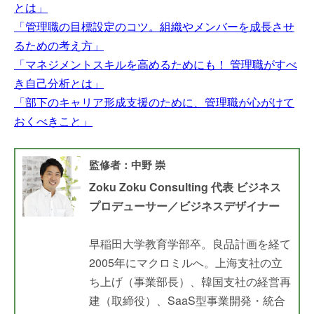
とは」
「管理職の目標設定のコツ。組織やメンバーを成長させ
るための考え方」
「マネジメントスキルを高めるためにも！ 管理職がすべ
き自己分析とは」
「部下のキャリア形成支援のために、管理職が心がけて
おくべきこと」
監修者：中野 崇
Zoku Zoku Consulting 代表 ビジネス
プロデューサー／ビジネスデザイナー
早稲田大学教育学部卒。良品計画を経て
2005年にマクロミルへ。上海支社の立
ち上げ（事業部長）、韓国支社の経営再
建（取締役）、SaaS型事業開発・統合