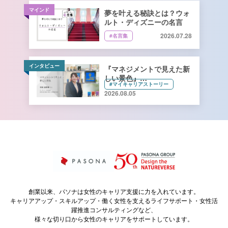
マインド
夢を叶える秘訣とは？ウォ
ルト・ディズニーの名言
2026.07.28
#名言集
インタビュー
『マネジメントで見えた新
しい景色』
#マイキャリアストーリー
キーコーヒー株式会社 管理
2026.08.05
本部 総務人事部 人財開発
課長 寺﨑由香里さん【前
編】
創業以来、パソナは女性のキャリア支援に力を入れています。
キャリアアップ・スキルアップ・働く女性を支えるライフサポート・女性活
躍推進コンサルティングなど、
様々な切り口から女性のキャリアをサポートしています。