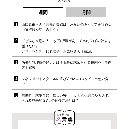
ランキング
週間
月間
山口真由さん「共働き夫婦は、お互いのキャリアを諦めな
い選択肢を話し合おう」
『どんな立場の人にも “選択肢があって当たり前”の社会を
創りたい』
フローレンス・代表理事 赤坂緑さん【前編】
係長と管理職の違いとは？係長に求められる役割や仕事内
容を解説
マネジメントスタイルの選び方~6つのスタイルの使い分
け~
共働き、家事育児、忙しい毎日… 少しの工夫で取り入れ
られる効果的な7つの休養方法とは？