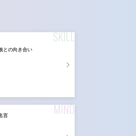
SKILL
族との向き合い
MIND
名言