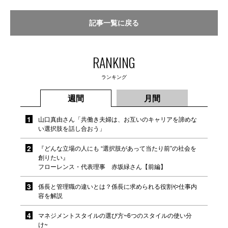
記事一覧に戻る
RANKING
ランキング
週間
月間
山口真由さん「共働き夫婦は、お互いのキャリアを諦めな
い選択肢を話し合おう」
『どんな立場の人にも “選択肢があって当たり前”の社会を
創りたい』
フローレンス・代表理事 赤坂緑さん【前編】
係長と管理職の違いとは？係長に求められる役割や仕事内
容を解説
マネジメントスタイルの選び方~6つのスタイルの使い分
け~