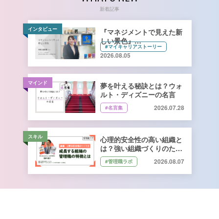
新着記事
インタビュー
『マネジメントで見えた新
しい景色』
#マイキャリアストーリー
キーコーヒー株式会社 管理
2026.08.05
本部 総務人事部 人財開発
課長 寺﨑由香里さん【前
編】
マインド
夢を叶える秘訣とは？ウォ
ルト・ディズニーの名言
2026.07.28
#名言集
スキル
心理的安全性の高い組織と
は？強い組織づくりのため
に管理職ができること｜石
2026.08.07
#管理職ラボ
井遼介さん監修