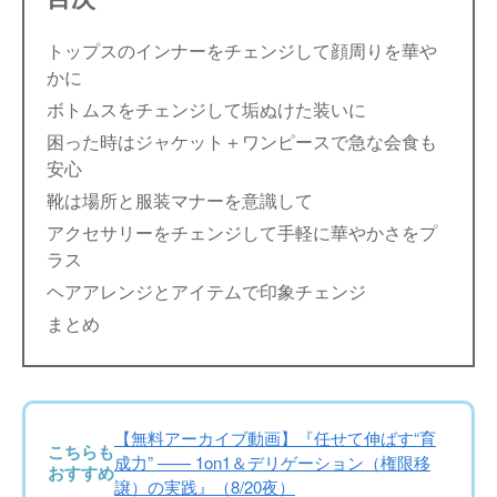
トップスのインナーをチェンジして顔周りを華や
かに
ボトムスをチェンジして垢ぬけた装いに
困った時はジャケット＋ワンピースで急な会食も
安心
靴は場所と服装マナーを意識して
アクセサリーをチェンジして手軽に華やかさをプ
ラス
ヘアアレンジとアイテムで印象チェンジ
まとめ
【無料アーカイブ動画】『任せて伸ばす“育
こちらも
成力” —— 1on1＆デリゲーション（権限移
おすすめ
譲）の実践』（8/20夜）