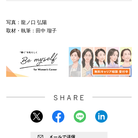
写真：龍ノ口 弘陽
取材・執筆：田中 瑠子