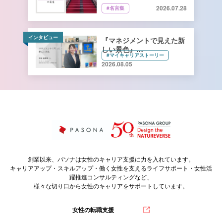
2026.07.28
#名言集
インタビュー
『マネジメントで見えた新
しい景色』
#マイキャリアストーリー
キーコーヒー株式会社 管理
2026.08.05
本部 総務人事部 人財開発
課長 寺﨑由香里さん【前
編】
創業以来、パソナは女性のキャリア支援に力を入れています。
キャリアアップ・スキルアップ・働く女性を支えるライフサポート・女性活
躍推進コンサルティングなど、
様々な切り口から女性のキャリアをサポートしています。
女性の転職支援