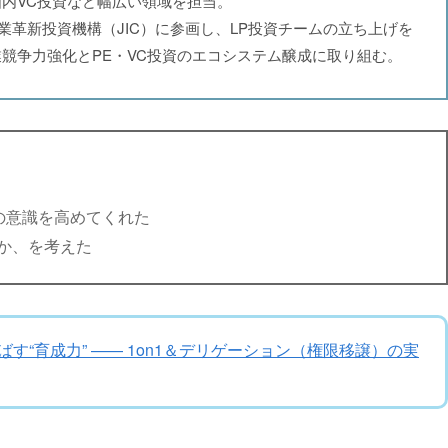
内VC投資など幅広い領域を担当。
り産業革新投資機構（JIC）に参画し、LP投資チームの立ち上げを
競争力強化とPE・VC投資のエコシステム醸成に取り組む。
の意識を高めてくれた
か、を考えた
す“育成力” —— 1on1＆デリゲーション（権限移譲）の実