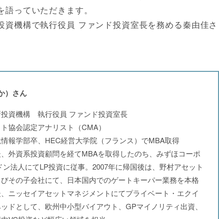
を語っていただきます。
投資機構で執行役員 ファンド投資室長を務める秦由佳さ
ゆか）さん
投資機構 執行役員 ファンド投資室長
ト協会認定アナリスト（CMA）
情報学部卒、HEC経営大学院（フランス）でMBA取得
、外資系投資顧問を経てMBAを取得したのち、みずほコーポ
ドン法人にてLP投資に従事。2007年に帰国後は、野村アセット
よびその子会社にて、日本国内でのゲートキーパー業務を本格
後、ニッセイアセットマネジメントにてプライベート・エクイ
ヘッドとして、欧州中小型バイアウト、GPマイノリティ出資、