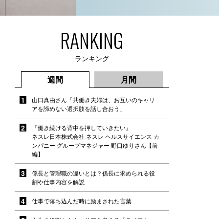
RANKING
ランキング
週間
月間
山口真由さん「共働き夫婦は、お互いのキャリ
アを諦めない選択肢を話し合おう」
『働き続ける背中を押していきたい』
ネスレ日本株式会社 ネスレ ヘルスサイエンス カ
ンパニー グループマネジャー 野口ゆりさん【前
編】
係長と管理職の違いとは？係長に求められる役
割や仕事内容を解説
仕事で落ち込んだ時に励まされた言葉