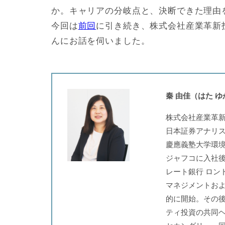
か。キャリアの分岐点と、決断できた理由
今回は
前回
に引き続き、株式会社産業革新
んにお話を伺いました。
秦 由佳（はた 
株式会社産業革新
日本証券アナリス
慶應義塾大学環境
ジャフコに入社後
レート銀行 ロン
マネジメントお
的に開始。その
ティ投資の共同