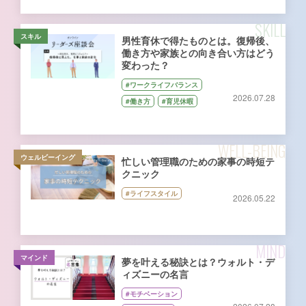
SKILL
スキル
男性育休で得たものとは。復帰後、
働き方や家族との向き合い方はどう
変わった？
#ワークライフバランス
2026.07.28
#働き方
#育児休暇
WELL-BEING
ウェルビーイング
忙しい管理職のための家事の時短テ
クニック
#ライフスタイル
2026.05.22
MIND
マインド
夢を叶える秘訣とは？ウォルト・デ
ィズニーの名言
#モチベーション