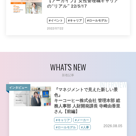
【アーカイブ】女性管理職キャリア
の“リアル” 22/5/17
#イベント
#キャリア
#ロールモデル
2022/07/22
WHAT'S NEW
新着記事
INTERVIEW
インタビュー
『マネジメントで見えた新しい景
色』
キーコーヒー株式会社 管理本部 総
務人事部 人財開発課長 寺﨑由香里
さん【前編】
#キャリア
#メーカー
2026.08.05
#ロールモデル
#人事