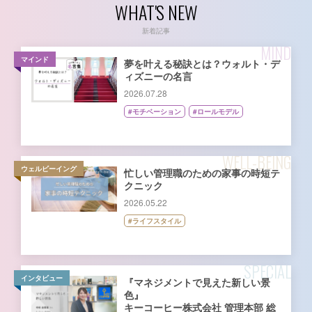
WHAT'S NEW
新着記事
MIND
マインド
夢を叶える秘訣とは？ウォルト・デ
ィズニーの名言
2026.07.28
#モチベーション
#ロールモデル
WELL-BEING
ウェルビーイング
忙しい管理職のための家事の時短テ
クニック
2026.05.22
#ライフスタイル
SPECIAL
インタビュー
『マネジメントで見えた新しい景
色』
キーコーヒー株式会社 管理本部 総