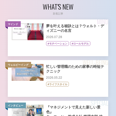
WHAT'S NEW
新着記事
MIND
マインド
夢を叶える秘訣とは？ウォルト・デ
ィズニーの名言
2026.07.28
#モチベーション
#ロールモデル
WELL-BEING
ウェルビーイング
忙しい管理職のための家事の時短テ
クニック
2026.05.22
#ライフスタイル
SPECIAL
インタビュー
『マネジメントで見えた新しい景
色』