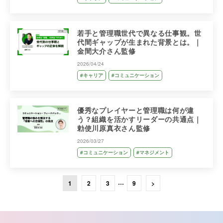
若手と管理職世代で異なる仕事観。世
代間ギャップが生まれた背景とは。｜
金間大介さん監修
2026/04/24
#キャリア
#コミュニケーション
優秀なプレイヤーと管理職は何が違
う？組織を活かすリーダーの共通点｜
勅使川原真衣さん監修
2026/03/27
#コミュニケーション
#マネジメント
…
1
2
3
9
>