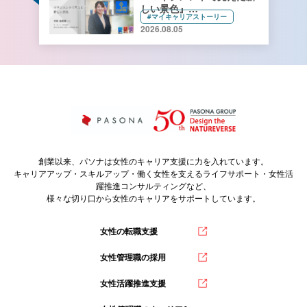
しい景色』
#マイキャリアストーリー
キーコーヒー株式会社 管理
2026.08.05
本部 総務人事部 人財開発
課長 寺﨑由香里さん【前
編】
創業以来、パソナは女性のキャリア支援に力を入れています。
キャリアアップ・スキルアップ・働く女性を支えるライフサポート・女性活
躍推進コンサルティングなど、
様々な切り口から女性のキャリアをサポートしています。
女性の転職支援
女性管理職の採用
女性活躍推進支援