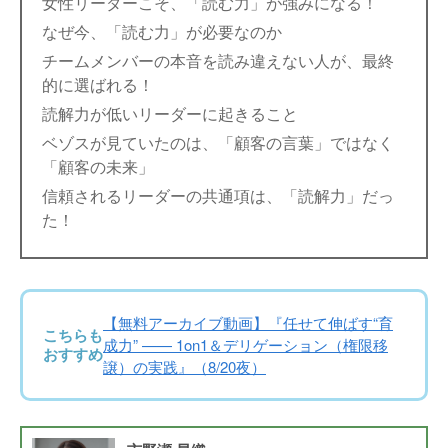
女性リーダーこそ、「読む力」が強みになる！
なぜ今、「読む力」が必要なのか
チームメンバーの本音を読み違えない人が、最終
的に選ばれる！
読解力が低いリーダーに起きること
ベゾスが見ていたのは、「顧客の言葉」ではなく
「顧客の未来」
信頼されるリーダーの共通項は、「読解力」だっ
た！
【無料アーカイブ動画】『任せて伸ばす“育
こちらも
成力” —— 1on1＆デリゲーション（権限移
おすすめ
譲）の実践』（8/20夜）