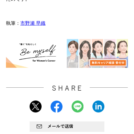
執筆：
市野瀬 早織