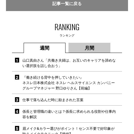
記事一覧に戻る
RANKING
ランキング
週間
月間
山口真由さん「共働き夫婦は、お互いのキャリアを諦めな
い選択肢を話し合おう」
『働き続ける背中を押していきたい』
ネスレ日本株式会社 ネスレ ヘルスサイエンス カンパニー
グループマネジャー 野口ゆりさん【前編】
仕事で落ち込んだ時に励まされた言葉
係長と管理職の違いとは？係長に求められる役割や仕事内
容を解説
眉メイク&カラー選びがポイント！センス不要で好印象が
叶うメイクテクニック【後編】