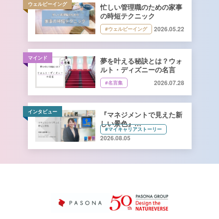
ウェルビーイング
忙しい管理職のための家事
の時短テクニック
2026.05.22
#ウェルビーイング
マインド
夢を叶える秘訣とは？ウォ
ルト・ディズニーの名言
2026.07.28
#名言集
インタビュー
『マネジメントで見えた新
しい景色』
#マイキャリアストーリー
キーコーヒー株式会社 管理
2026.08.05
本部 総務人事部 人財開発
課長 寺﨑由香里さん【前
編】