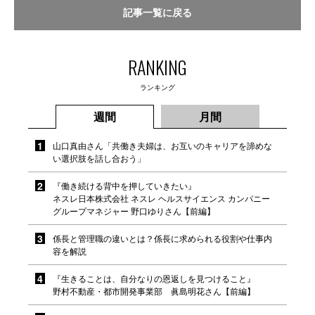
記事一覧に戻る
RANKING
ランキング
週間
月間
山口真由さん「共働き夫婦は、お互いのキャリアを諦めな
い選択肢を話し合おう」
『働き続ける背中を押していきたい』
ネスレ日本株式会社 ネスレ ヘルスサイエンス カンパニー
グループマネジャー 野口ゆりさん【前編】
係長と管理職の違いとは？係長に求められる役割や仕事内
容を解説
『生きることは、自分なりの恩返しを見つけること』
野村不動産・都市開発事業部 眞島明花さん【前編】