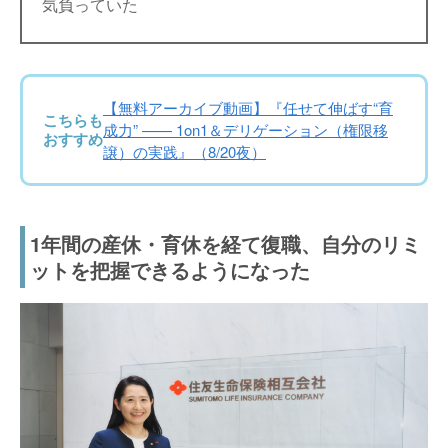
気負っていた
【無料アーカイブ動画】『任せて伸ばす“育
こちらも
成力” —— 1on1＆デリゲーション（権限移
おすすめ
譲）の実践』（8/20夜）
1年間の産休・育休を経て復職、自分のリミ
ットを把握できるようになった