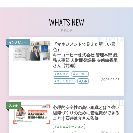
WHAT'S NEW
新着記事
INTERVIEW
インタビュー
『マネジメントで見えた新しい景
色』
キーコーヒー株式会社 管理本部 総
務人事部 人財開発課長 寺﨑由香里
さん【前編】
#キャリア
#メーカー
2026.08.05
#ロールモデル
#人事
SKILL
スキル
心理的安全性の高い組織とは？強い
組織づくりのために管理職ができる
こと｜石井遼介さん監修
#コミュニケーション
2026.08.07