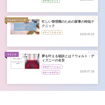
#マネジメント
WELL-BEING
ウェルビーイング
忙しい管理職のための家事の時短テ
クニック
#ライフスタイル
2026.05.22
MIND
マインド
夢を叶える秘訣とは？ウォルト・デ
ィズニーの名言
#モチベーション
2026.07.28
#ロールモデル