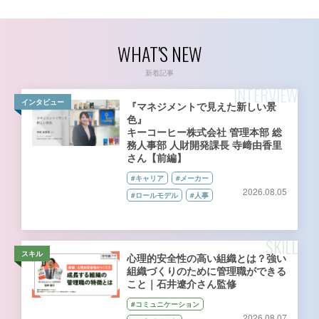
WHAT'S NEW
新着記事
INTERVIEW
インタビュー
『マネジメントで見えた新しい景
色』
キーコーヒー株式会社 管理本部 総
務人事部 人財開発課長 寺﨑由香里
さん【前編】
#キャリア
#メーカー
2026.08.05
#ロールモデル
#人事
SKILL
スキル
心理的安全性の高い組織とは？強い
組織づくりのために管理職ができる
こと｜石井遼介さん監修
#コミュニケーション
2026.08.07