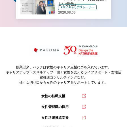
しい景色』
#マイキャリアストーリー
キーコーヒー株式会社 管理
2026.08.05
本部 総務人事部 人財開発
課長 寺﨑由香里さん【前
編】
創業以来、パソナは女性のキャリア支援に力を入れています。
キャリアアップ・スキルアップ・働く女性を支えるライフサポート・女性活
躍推進コンサルティングなど、
様々な切り口から女性のキャリアをサポートしています。
女性の転職支援
女性管理職の採用
女性活躍推進支援