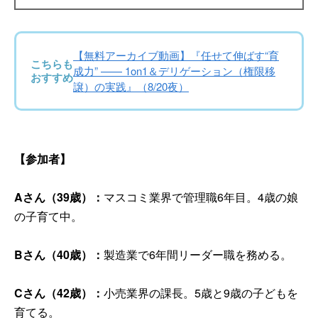
【無料アーカイブ動画】『任せて伸ばす“育
こちらも
成力” —— 1on1＆デリゲーション（権限移
おすすめ
譲）の実践』（8/20夜）
【参加者】
Aさん（39歳）：
マスコミ業界で管理職6年目。4歳の娘
の子育て中。
Bさん（40歳）：
製造業で6年間リーダー職を務める。
Cさん（42歳）：
小売業界の課長。5歳と9歳の子どもを
育てる。