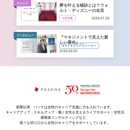
マインド
夢を叶える秘訣とは？ウォ
ルト・ディズニーの名言
2026.07.28
#名言集
インタビュー
『マネジメントで見えた新
しい景色』
#マイキャリアストーリー
キーコーヒー株式会社 管理
2026.08.05
本部 総務人事部 人財開発
課長 寺﨑由香里さん【前
編】
創業以来、パソナは女性のキャリア支援に力を入れています。
キャリアアップ・スキルアップ・働く女性を支えるライフサポート・女性活
躍推進コンサルティングなど、
様々な切り口から女性のキャリアをサポートしています。