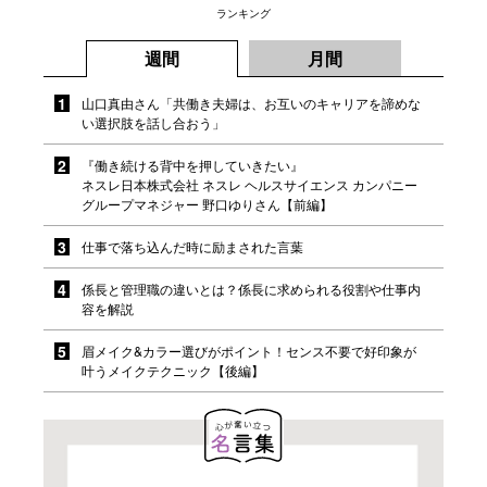
ランキング
週間
月間
山口真由さん「共働き夫婦は、お互いのキャリアを諦めな
い選択肢を話し合おう」
『働き続ける背中を押していきたい』
ネスレ日本株式会社 ネスレ ヘルスサイエンス カンパニー
グループマネジャー 野口ゆりさん【前編】
仕事で落ち込んだ時に励まされた言葉
係長と管理職の違いとは？係長に求められる役割や仕事内
容を解説
眉メイク&カラー選びがポイント！センス不要で好印象が
叶うメイクテクニック【後編】