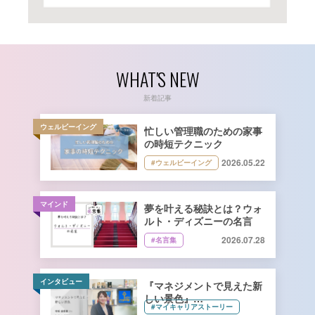
WHAT'S NEW
新着記事
ウェルビーイング
忙しい管理職のための家事
の時短テクニック
2026.05.22
#ウェルビーイング
マインド
夢を叶える秘訣とは？ウォ
ルト・ディズニーの名言
2026.07.28
#名言集
インタビュー
『マネジメントで見えた新
しい景色』
#マイキャリアストーリー
キーコーヒー株式会社 管理