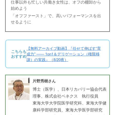
仕事以外も忙しい共働き女性は、オフの棚卸から
始めよう
「オフファースト」で、高いパフォーマンスを出
せるように
【無料アーカイブ動画】『任せて伸ばす“育
こちらも
成力” —— 1on1＆デリゲーション（権限移
おすすめ
譲）の実践』（8/20夜）
片野秀樹さん
博士（医学）、日本リカバリー協会代表
理事、株式会社ベネクス 執行役員
東海大学大学院医学研究科、東海大学健
康科学部研究員、東海大学医学部研究