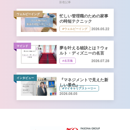
新着記事
ウェルビーイング
忙しい管理職のための家事
の時短テクニック
2026.05.22
#ウェルビーイング
マインド
夢を叶える秘訣とは？ウォ
ルト・ディズニーの名言
2026.07.28
#名言集
インタビュー
『マネジメントで見えた新
しい景色』
#マイキャリアストーリー
キーコーヒー株式会社 管理
2026.08.05
本部 総務人事部 人財開発
課長 寺﨑由香里さん【前
編】