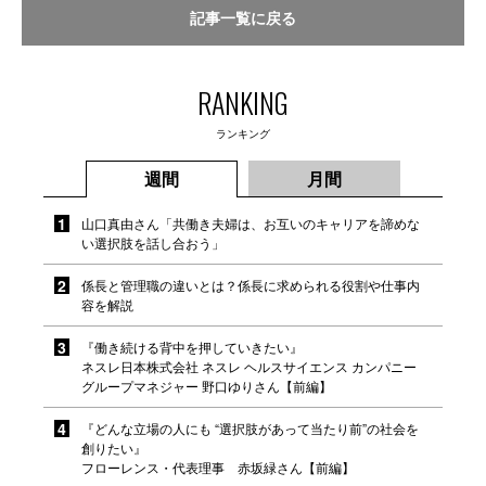
記事一覧に戻る
RANKING
ランキング
週間
月間
山口真由さん「共働き夫婦は、お互いのキャリアを諦めな
い選択肢を話し合おう」
係長と管理職の違いとは？係長に求められる役割や仕事内
容を解説
『働き続ける背中を押していきたい』
ネスレ日本株式会社 ネスレ ヘルスサイエンス カンパニー
グループマネジャー 野口ゆりさん【前編】
『どんな立場の人にも “選択肢があって当たり前”の社会を
創りたい』
フローレンス・代表理事 赤坂緑さん【前編】