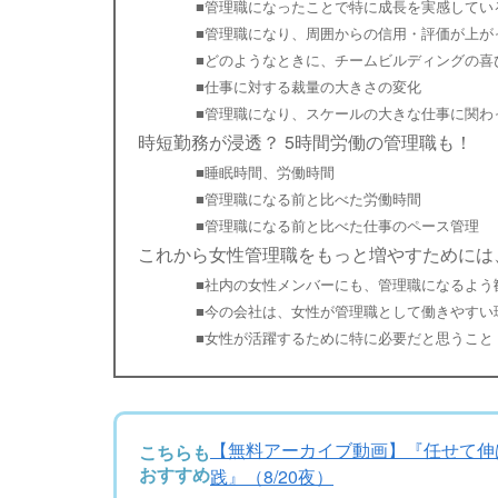
■管理職になったことで特に成長を実感してい
■管理職になり、周囲からの信用・評価が上が
■どのようなときに、チームビルディングの喜
■仕事に対する裁量の大きさの変化
■管理職になり、スケールの大きな仕事に関わ
時短勤務が浸透？ 5時間労働の管理職も！
■睡眠時間、労働時間
■管理職になる前と比べた労働時間
■管理職になる前と比べた仕事のペース管理
これから女性管理職をもっと増やすためには
■社内の女性メンバーにも、管理職になるよう
■今の会社は、女性が管理職として働きやすい
■女性が活躍するために特に必要だと思うこと
【無料アーカイブ動画】『任せて伸ば
こちらも
おすすめ
践』（8/20夜）