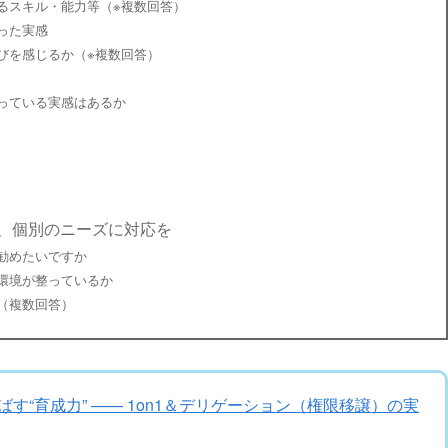
るスキル・能力等（※複数回答）
った実感
びを感じるか（※複数回答）
っている実感はあるか
、個別のニーズに対応を
勧めたいですか
環境が整っているか
（複数回答）
す“育成力” —— 1on1＆デリゲーション（権限移譲）の実