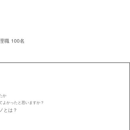
職 100名
たか
てよかったと思いますか？
ノとは？