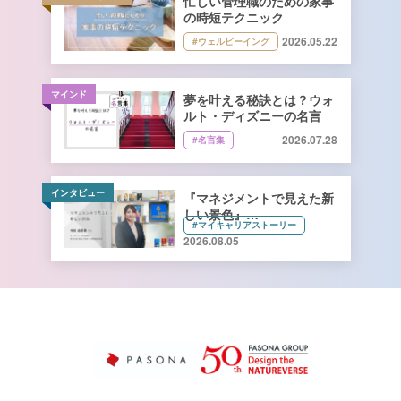
忙しい管理職のための家事
の時短テクニック
2026.05.22
#ウェルビーイング
マインド
夢を叶える秘訣とは？ウォ
ルト・ディズニーの名言
2026.07.28
#名言集
インタビュー
『マネジメントで見えた新
しい景色』
#マイキャリアストーリー
キーコーヒー株式会社 管理
2026.08.05
本部 総務人事部 人財開発
課長 寺﨑由香里さん【前
編】