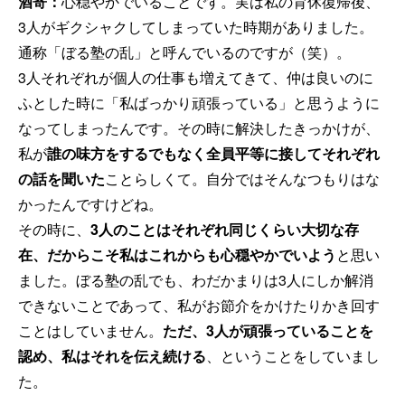
酒寄：
心穏やかでいることです。実は私の育休復帰後、
3人がギクシャクしてしまっていた時期がありました。
通称「ぼる塾の乱」と呼んでいるのですが（笑）。
3人それぞれが個人の仕事も増えてきて、仲は良いのに
ふとした時に「私ばっかり頑張っている」と思うように
なってしまったんです。その時に解決したきっかけが、
私が
誰の味方をするでもなく全員平等に接してそれぞれ
の話を聞いた
ことらしくて。自分ではそんなつもりはな
かったんですけどね。
その時に、
3人のことはそれぞれ同じくらい大切な存
在、だからこそ私はこれからも心穏やかでいよう
と思い
ました。ぼる塾の乱でも、わだかまりは3人にしか解消
できないことであって、私がお節介をかけたりかき回す
ことはしていません。
ただ、3人が頑張っていることを
認め、私はそれを伝え続ける
、ということをしていまし
た。