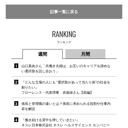
記事一覧に戻る
RANKING
ランキング
週間
月間
山口真由さん「共働き夫婦は、お互いのキャリアを諦めな
い選択肢を話し合おう」
『どんな立場の人にも “選択肢があって当たり前”の社会を
創りたい』
フローレンス・代表理事 赤坂緑さん【前編】
係長と管理職の違いとは？係長に求められる役割や仕事内
容を解説
『働き続ける背中を押していきたい』
ネスレ日本株式会社 ネスレ ヘルスサイエンス カンパニー