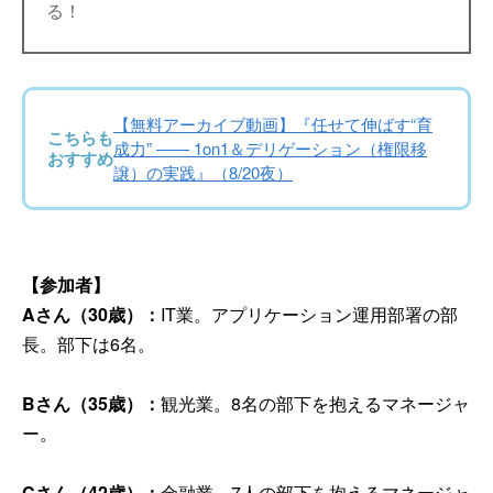
る！
【無料アーカイブ動画】『任せて伸ばす“育
こちらも
成力” —— 1on1＆デリゲーション（権限移
おすすめ
譲）の実践』（8/20夜）
【参加者】
Aさん（30歳）：
IT業。アプリケーション運用部署の部
長。部下は6名。
Bさん（35歳）：
観光業。8名の部下を抱えるマネージャ
ー。
Cさん（42歳）：
金融業。7人の部下を抱えるマネージャ