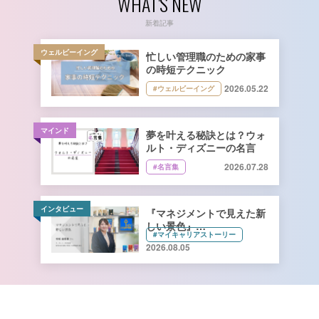
WHAT'S NEW
新着記事
ウェルビーイング
忙しい管理職のための家事
の時短テクニック
2026.05.22
#ウェルビーイング
マインド
夢を叶える秘訣とは？ウォ
ルト・ディズニーの名言
2026.07.28
#名言集
インタビュー
『マネジメントで見えた新
しい景色』
#マイキャリアストーリー
キーコーヒー株式会社 管理
2026.08.05
本部 総務人事部 人財開発
課長 寺﨑由香里さん【前
編】