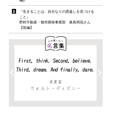
『生きることは、自分なりの恩返しを見つける
こと』
野村不動産・都市開発事業部 眞島明花さん
【前編】