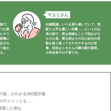
マユミさん
笑顔で、
42歳既婚。いつも落ち着いていて、気
つな面
配り上手な優しい先輩……というのは
ヒヤリ
表の顔で、実は些細なことで悩みがち
画職に
な小心者。寝る前はその日の自分の言
任され
動を振り返ってモヤモヤするのが定
う急か
番。現在はミホさんの隣の課の課長。
ネ。
小学生男子の子育て中。
姿」がわかる360度評価
のデメリットも…
浸透した例も