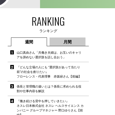
RANKING
ランキング
週間
月間
山口真由さん「共働き夫婦は、お互いのキャリ
アを諦めない選択肢を話し合おう」
『どんな立場の人にも “選択肢があって当たり
前”の社会を創りたい』
フローレンス・代表理事 赤坂緑さん【前編】
係長と管理職の違いとは？係長に求められる役
割や仕事内容を解説
『働き続ける背中を押していきたい』
ネスレ日本株式会社 ネスレ ヘルスサイエンス カ
ンパニー グループマネジャー 野口ゆりさん【前
編】