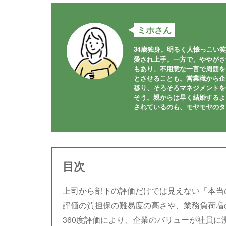
ミホさん
34歳独身。明るく人懐っこい
愛され上手。一方で、ややがさ
もあり、不用意な一言で周囲を
とさせることも。営業職から企
移り、そろそろマネジメントを
そう。親からは早く結婚するよ
されているのも、モヤモヤのタ
目次
上司から部下の評価だけでは見えない「本当の
評価の質担保の難易度の高さや、業務負荷増
360度評価により、企業のバリューが社員に