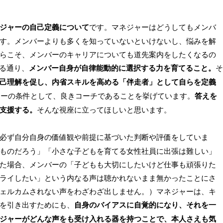
ジャーの自己定義について
です。マネジャーはどうしてもメンバ
す。メンバーよりも多くを知っていないといけないし、悩みを解
らこそ、メンバーのキャリアについても道先案内をしたくなるの
ある通り、
メンバー自身が自律能動的に選択する力を育てること。
そ
己理解を促し、内省スキルを高める「伴走者」として自らを定義
ジャーの条件として、良きコーチであることを挙げています。
答えを
支援する。
そんな視座に立ってほしいと思います。
必ず自分自身の価値観や前提に基づいた判断や評価をしていま
ものだろう」「小さな子どもを育てる女性社員に出張は難しい」
た場合、メンバーの「子どもも大切にしたいけど仕事も頑張りた
ライしたい」という内なる声は聴かれないまま無かったことにさ
ェルカムされない声をわざわざ出しません。）マネジャーは、キ
を引き出すためにも、
自身のバイアスに自覚的になり、それを一
ジャーがどんな声をも受け入れる器を持つことで、本人さえも気