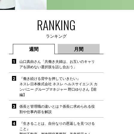
RANKING
ランキング
週間
月間
山口真由さん「共働き夫婦は、お互いのキャリ
アを諦めない選択肢を話し合おう」
『働き続ける背中を押していきたい』
ネスレ日本株式会社 ネスレ ヘルスサイエンス カ
ンパニー グループマネジャー 野口ゆりさん【前
編】
係長と管理職の違いとは？係長に求められる役
割や仕事内容を解説
『生きることは、自分なりの恩返しを見つける
こと』
野村不動産・都市開発事業部 眞島明花さん