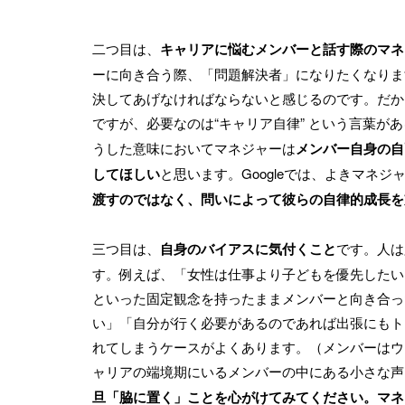
二つ目は、
キャリアに悩むメンバーと話す際のマネ
ーに向き合う際、「問題解決者」になりたくなりま
決してあげなければならないと感じるのです。だか
ですが、必要なのは“キャリア自律” という言葉が
うした意味においてマネジャーは
メンバー自身の自
してほしい
と思います。Googleでは、よきマネ
渡すのではなく、問いによって彼らの自律的成長を
三つ目は、
自身のバイアスに気付くこと
です。人は
す。例えば、「女性は仕事より子どもを優先したい
といった固定観念を持ったままメンバーと向き合っ
い」「自分が行く必要があるのであれば出張にもト
れてしまうケースがよくあります。（メンバーはウ
ャリアの端境期にいるメンバーの中にある小さな声
旦「脇に置く」ことを心がけてみてください。マネ