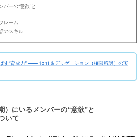
バーの“意欲”と
フレーム
話のスキル
す“育成力” —— 1on1＆デリゲーション（権限移譲）の実
期）にいるメンバーの“意欲”と
ついて