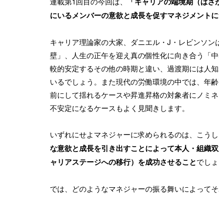
連載第1回目の今回は、
「キャリアの端境期（はざ
にいるメンバーの意欲と成長を促すマネジメントに
キャリア理論家の大家、ダニエル・J・レビンソンは
壁」、人生の正午を迎え真の個性化に向き合う「中
較的安定するその他の時期と違い、過渡期には人知
いるでしょう。また現代の労働環境の中では、年齢
前にして揺れるケースや昇進昇格の対象者にノミネ
不安定になるケースもよく見聞きします。
いずれにせよマネジャーに求められるのは、こうし
な意欲と成長を引き出すことによって本人・組織双方
ャリアステージへの移行）を成功させること
でしょ
では、どのようなマネジャーの振る舞いによってそ