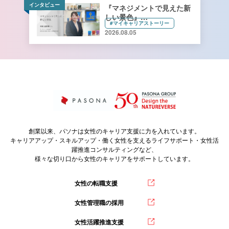
インタビュー
『マネジメントで見えた新
しい景色』
#マイキャリアストーリー
キーコーヒー株式会社 管理
2026.08.05
本部 総務人事部 人財開発
課長 寺﨑由香里さん【前
編】
創業以来、パソナは女性のキャリア支援に力を入れています。
キャリアアップ・スキルアップ・働く女性を支えるライフサポート・女性活
躍推進コンサルティングなど、
様々な切り口から女性のキャリアをサポートしています。
女性の転職支援
女性管理職の採用
女性活躍推進支援