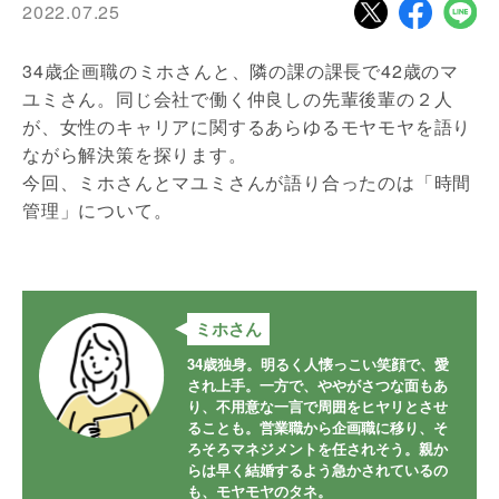
2022.07.25
34歳企画職のミホさんと、隣の課の課長で42歳のマ
ユミさん。同じ会社で働く仲良しの先輩後輩の２人
が、女性のキャリアに関するあらゆるモヤモヤを語り
ながら解決策を探ります。
今回、ミホさんとマユミさんが語り合ったのは「時間
管理」について。
ミホさん
34歳独身。明るく人懐っこい笑顔で、愛
され上手。一方で、ややがさつな面もあ
り、不用意な一言で周囲をヒヤリとさせ
ることも。営業職から企画職に移り、そ
ろそろマネジメントを任されそう。親か
らは早く結婚するよう急かされているの
も、モヤモヤのタネ。