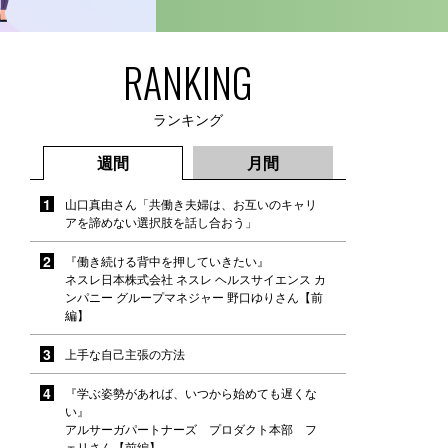
RANKING
ランキング
週間
月間
山口真由さん「共働き夫婦は、お互いのキャリ
アを諦めない選択肢を話し合おう」
『働き続ける背中を押していきたい』
ネスレ日本株式会社 ネスレ ヘルスサイエンス カ
ンパニー グループマネジャー 野口ゆりさん【前
編】
上手な自己主張の方法
『学ぶ姿勢があれば、いつから始めても遅くな
い』
アルサーガパートナーズ プロダクト本部 フ
ェリさん【前編】