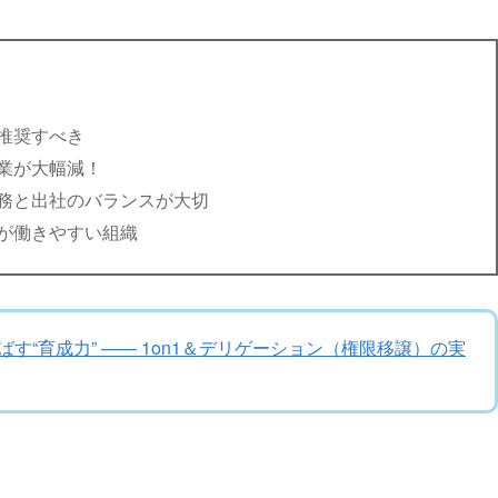
推奨すべき
業が大幅減！
務と出社のバランスが大切
が働きやすい組織
す“育成力” —— 1on1＆デリゲーション（権限移譲）の実