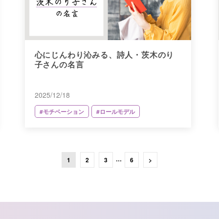
心にじんわり沁みる、詩人・茨木のり
子さんの名言
2025/12/18
#モチベーション
#ロールモデル
…
1
2
3
6
>